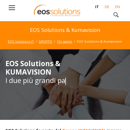
IT
DE
EN
EOS Solutions & Kumavision
EOS Solutions IT
GRUPPO
Chi siamo
EOS Solutions & Kumavision
EOS Solutions &
EOS Solutions &
KUMAVISION
KUMAVISION
I due più grandi par
I due più grandi partner
Microsoft Dynamics 365
Business Central in Europa
uniscono le forze