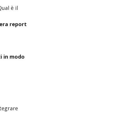
al è il
era report
ti in modo
ntegrare