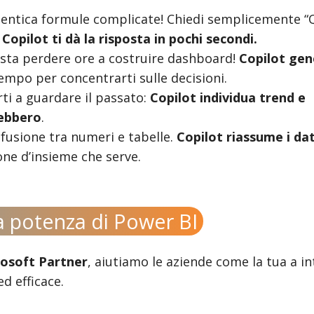
ntica formule complicate! Chiedi semplicemente “Qu
e
Copilot ti dà la risposta in pochi secondi.
sta perdere ore a costruire dashboard!
Copilot gen
tempo per concentrarti sulle decisioni.
ti a guardare il passato:
Copilot individua trend e
rebbero
.
fusione tra numeri e tabelle.
Copilot riassume i da
one d’insieme che serve.
la potenza di Power BI
osoft Partner
, aiutiamo le aziende come la tua a i
d efficace.