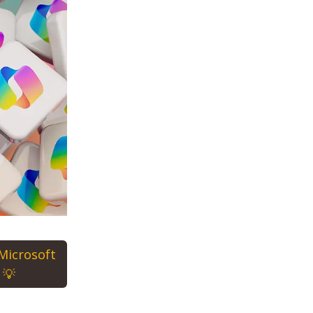
 Microsoft
 💡