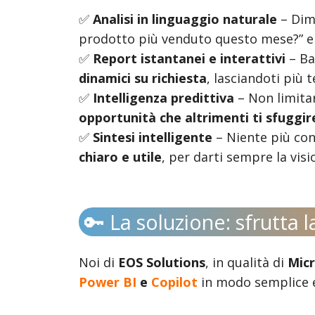
✅
Analisi in linguaggio naturale
– Dime
prodotto più venduto questo mese?” 
✅
Report istantanei e interattivi
– Ba
dinamici su richiesta
, lasciandoti più 
✅
Intelligenza predittiva
– Non limitar
opportunità che altrimenti ti sfuggi
✅
Sintesi intelligente
– Niente più con
chiaro e utile
, per darti sempre la visi
🔑 La soluzione: sfrutta 
Noi di
EOS Solutions
, in qualità di
Micr
Power BI
e
Copilot
in modo semplice e