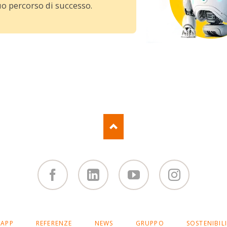
uo percorso di successo.
Facebook
Linked
You
Instagram
in
Tube
APP
REFERENZE
NEWS
GRUPPO
SOSTENIBIL