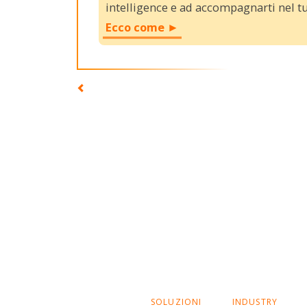
intelligence e ad accompagnarti nel t
Ecco come ►
SALTA
SOLUZIONI
INDUSTRY