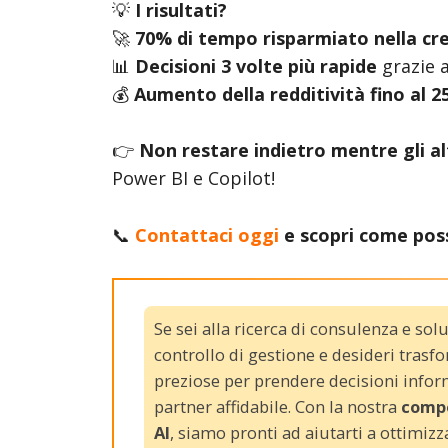
💡
I risultati?
🚀
70% di tempo risparmiato nella cre
📊
Decisioni 3 volte più rapide
grazie a
💰
Aumento della redditività fino al 
👉
Non restare indietro mentre gli al
Power BI e Copilot!
📞
Contattaci oggi
e scopri come poss
Se sei alla ricerca di consulenza e sol
controllo di gestione e desideri trasfo
preziose per prendere decisioni inform
partner affidabile. Con la nostra
compe
AI
, siamo pronti ad aiutarti a ottimizz