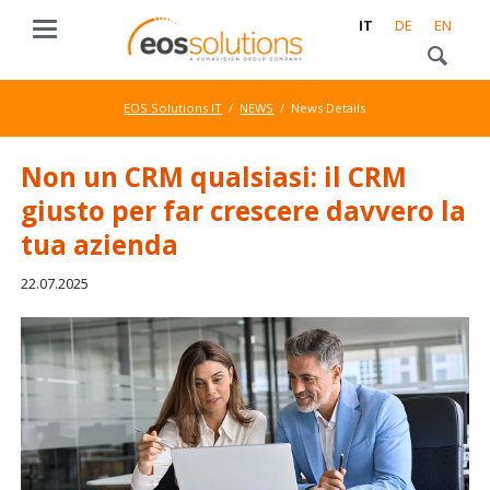
IT
DE
EN
EOS Solutions IT
NEWS
News Details
Non un CRM qualsiasi: il CRM
giusto per far crescere davvero la
tua azienda
22.07.2025