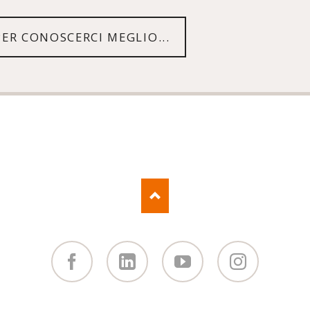
ER CONOSCERCI MEGLIO...
Facebook
Linked
You
Instagram
in
Tube