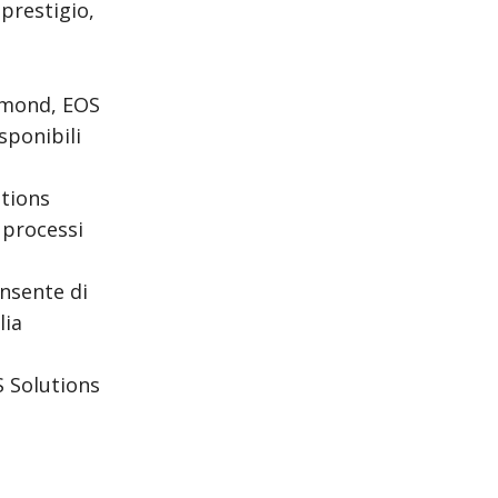
prestigio,
edmond, EOS
sponibili
ations
 processi
onsente di
lia
S Solutions