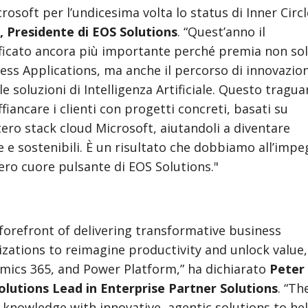
rosoft per l’undicesima volta lo status di Inner Circl
, Presidente di EOS Solutions
. “Quest’anno il
icato ancora più importante perché premia non solo
ss Applications, ma anche il percorso di innovazio
 soluzioni di Intelligenza Artificiale. Questo tragu
fiancare i clienti con progetti concreti, basati su
tero stack cloud Microsoft, aiutandoli a diventare
e e sostenibili. È un risultato che dobbiamo all’imp
ero cuore pulsante di EOS Solutions."
 forefront of delivering transformative business
ations to reimagine productivity and unlock value,
mics 365, and Power Platform,” ha dichiarato
Peter
olutions Lead in Enterprise Partner Solutions
. “Th
knowledge with innovative, agentic solutions to he