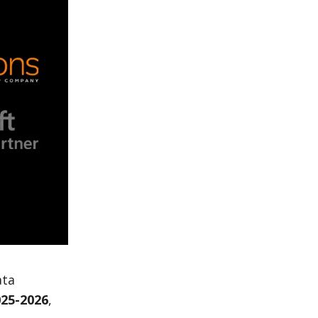
ata
025-2026
,