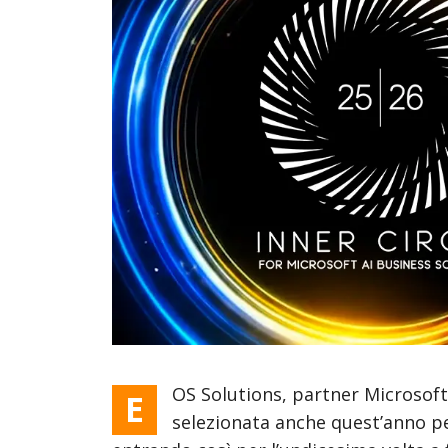
Sales
Customer Service
Field Service
Field Service + BC
Marketing
OS Solutions, partner Microsoft
E
selezionata anche quest’anno pe