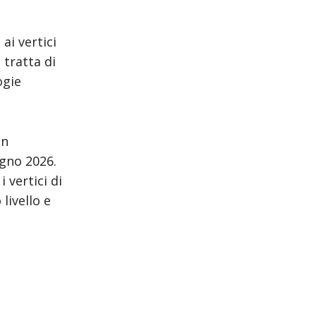
ai vertici
i tratta di
ogie
in
ugno 2026.
vertici di
livello e