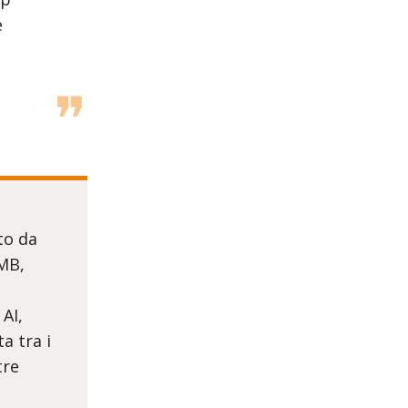
e
to da
SMB,
 AI,
a tra i
tre